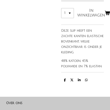
In
winkelwagen
Deze slip heeft een
zachte kanten elastische
bovenkant, welke
onzichtbaar is onder je
kleding.
48% katoen, 45%
polyamide en 7% elastan.
D
D
S
D
e
e
h
e
l
e
a
l
e
l
r
e
n
e
n
Over ons