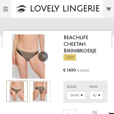
Ga
LOVELY
LINGERIE
direct
naar
de
hoofdinhoud
Beachlife
Cheetah
Bikinibroekje
Sale!
€ 14,99
€ 34,95
Kleur
Maat
In