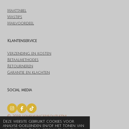
Maattabel
Wastips
Mailvoordeel
Klantenservice
Verzending en kosten
Betaalmethodes
Retourneren
Garantie en klachten
Social media
I
F
T
n
a
i
© 2019 Lovelylingerieoutlet.nl
s
c
k
Deze website gebruikt cookies voor
t
e
T
Powered by
JouwWeb
analyse-doeleinden en/of het tonen van
a
b
o